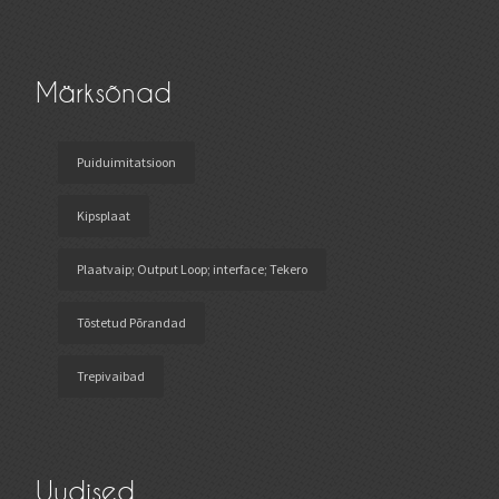
Märksõnad
Puiduimitatsioon
Kipsplaat
Plaatvaip; Output Loop; interface; Tekero
Tõstetud Põrandad
Trepivaibad
Uudised