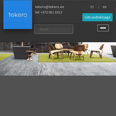
Skip to main content
tekero@tekero.ee
ET
EN
tel: +372 651 8313
Liitu uudiskirjaga
Ma
Search
Toggle nav