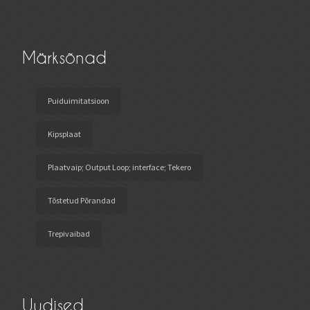
Märksõnad
Puiduimitatsioon
Kipsplaat
Plaatvaip; Output Loop; interface; Tekero
Tõstetud Põrandad
Trepivaibad
Uudised