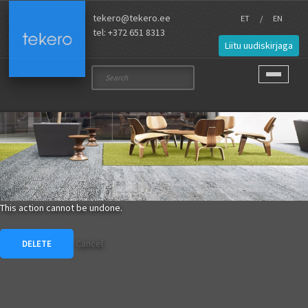
Skip to main content
tekero@tekero.ee
ET
EN
tel: +372 651 8313
Liitu uudiskirjaga
Ma
Search
Toggle nav
This action cannot be undone.
Cancel